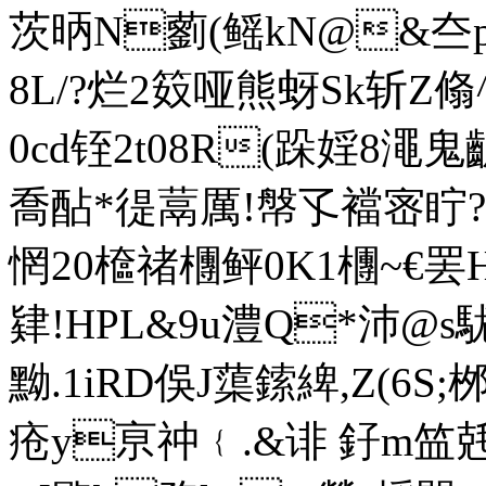
茨昞N藰(鳐kN@&夳p
8L/?烂2笯哑熊蚜Sk斩Z
0cd铚2t08R(跺婬8澠鬼
喬酟*徥蒚厲!幋孓襠宻眝?
惘20檶禇檲鲆0K1檲~€
肄!HPL&9u澧Q*沛@s駀jP
黝.1iRD俁J蕖鎍綼,Z(6S;
疮y亰祌﹛ .&诽 釨m笽