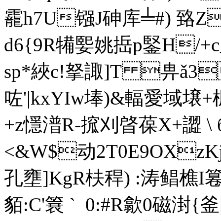
靇h7U镪J砷库╧#) 臵Z
d6{9R犕媐姚捳p鋻H/+
sp*綊c!拏諏]T 畁ǎ3
咗'|kxYIw埲)&輻愛域壌
+z懚潽R-搲刈晵葆X+譅 \ 
<&W$动2T0E9OXz
孔壅 ]KgR枎稈) :涛鲳樵I篹
貊:C'簔 `  0:#R歙0磁湗{