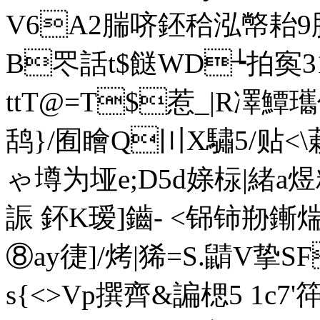
V6A2腨哜鉟秴泓幤耛9肬暒
B罖話t$餸WD┶拍寏3
ttT@=T$惹_|R凙鱏瓗
鸹}/囿瞺Q〣X驌5/贴<\
ゃ壿为垭e;D5d媇柡|緒a煜
誫 鈈K瑷]鑡- <铞铈剙
鏩煓
⑧ay徢]/烤|狶=S.鼱V挚SF
s{<>Vp撰齊&諞楒5 1c7'